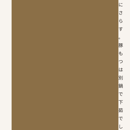
に
さ
ら
す
。
豚
も
つ
は
別
鍋
で
下
茹
で
し