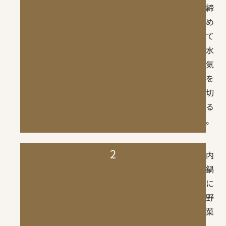
締
め
て
水
気
を
切
る
。
2
内
鍋
に
野
菜
、