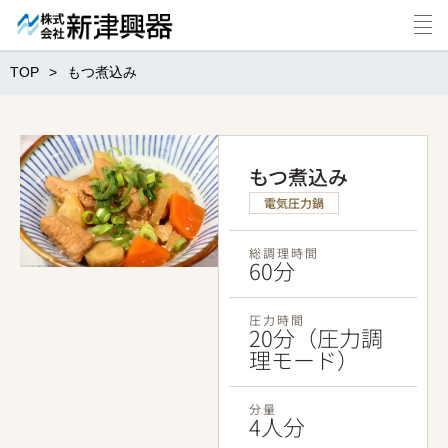
TOP
もつ煮込み
もつ煮込み
電気圧力鍋
総調理時間
60分
圧力時間
20分（圧力調
理モード）
分量
4人分