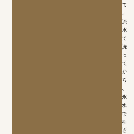
て
、
流
水
で
洗
っ
て
か
ら
、
氷
水
で
引
き