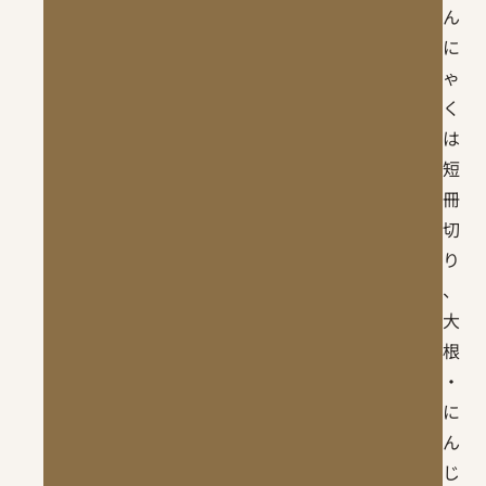
ん
に
ゃ
く
は
短
冊
切
り
、
大
根
・
に
ん
じ