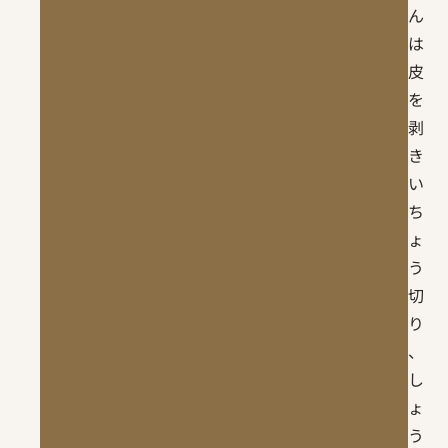
ん
は
皮
を
剥
き
い
ち
ょ
う
切
り
、
し
ょ
う