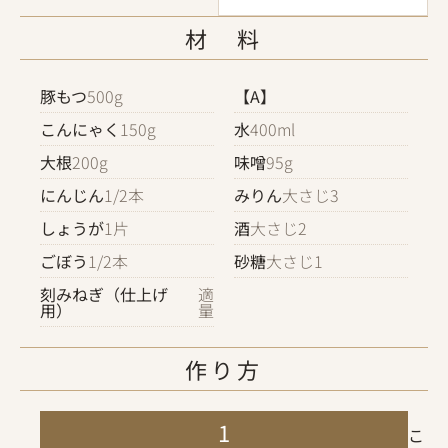
材 料
豚もつ
500g
【A】
こんにゃく
150g
水
400ml
大根
200g
味噌
95g
にんじん
1/2本
みりん
大さじ3
しょうが
1片
酒
大さじ2
ごぼう
1/2本
砂糖
大さじ1
刻みねぎ（仕上げ
適
用）
量
作り方
1
こ