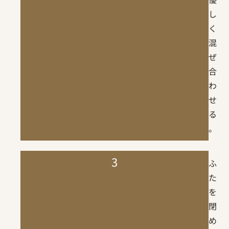
し
く
混
ぜ
合
わ
せ
る
。
3
ふ
た
を
閉
め