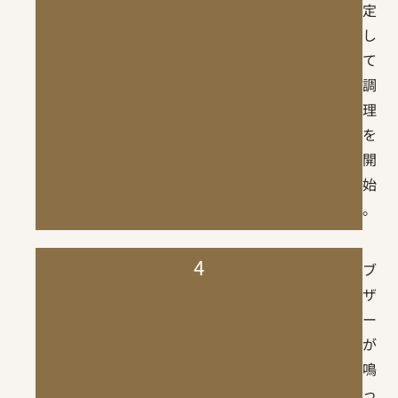
定
し
て
調
理
を
開
始
。
4
ブ
ザ
ー
が
鳴
っ