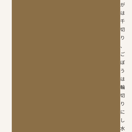
が
は
千
切
り
、
ご
ぼ
う
は
輪
切
り
に
し
水