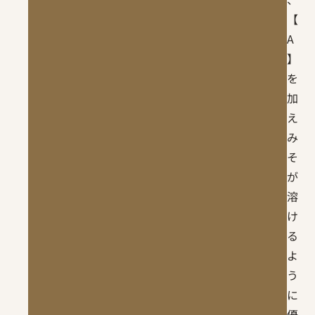
【
A
】
を
加
え
み
そ
が
溶
け
る
よ
う
に
優