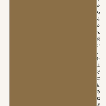
た
ら
ふ
た
を
開
け
、
仕
上
げ
に
刻
み
ね
ぎ