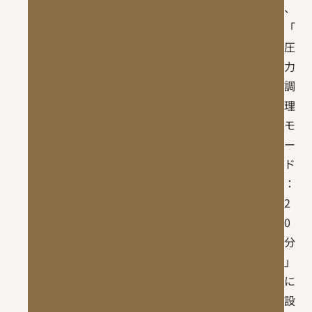
、
「
圧
力
調
理
モ
ー
ド
：
2
0
分
」
に
設