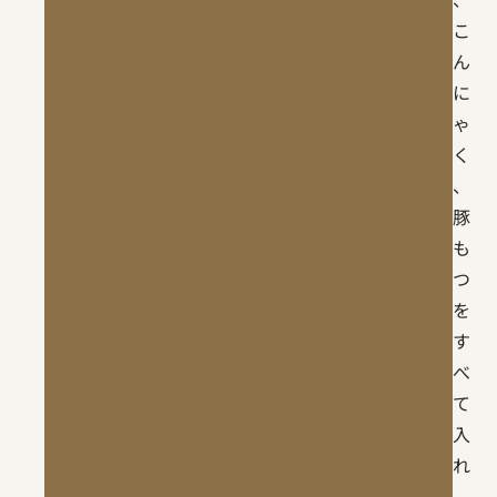
こ
ん
に
ゃ
く
、
豚
も
つ
を
す
べ
て
入
れ
、